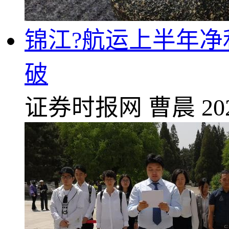
锦江?航运上半年净
破
证券时报网
曹晨
20