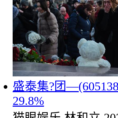
盛泰集?团—(6051
29.8%
猫眼娱乐
林和立
20