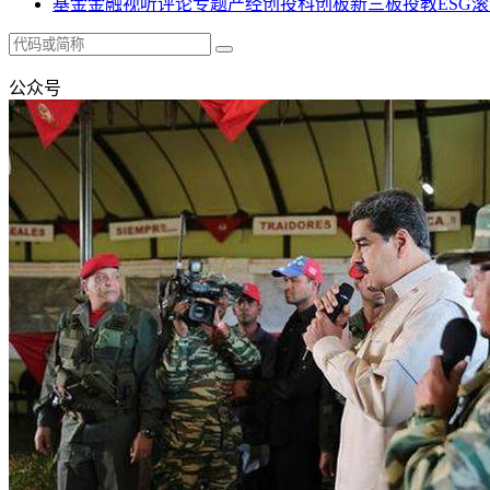
基金
金融
视听
评论
专题
产经
创投
科创板
新三板
投教
ESG
滚
公众号